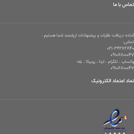
تماس با ما
آماده دریافت نظرات و پیشنهادات ارزشمند شما هستیم :
تماس:
021-36272840
09108700047
واتساپ ، تلگرام ، ایتا ، روبیکا ، بله:
09108700047
نماد اعتماد الکترونیک