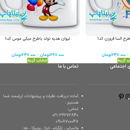
رح السا فروزن کد1
لیوان هدیه تولد باطرح میکی موس کد1
–
۲۴۷.۰۰۰
تومان
۲۹۷.۰۰۰
تومان
–
۲۴۷.۰۰۰
تومان
ب گزینه
انتخاب گزینه
ی اجتماعی
تماس با ما
آماده دریافت نظرات و پیشنهادات ارزشمند شما
هستیم :
تماس:
021-36272840
09108700047
واتساپ ، تلگرام ، ایتا ، روبیکا ، بله: