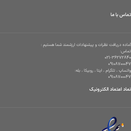
تماس با ما
آماده دریافت نظرات و پیشنهادات ارزشمند شما هستیم :
تماس:
021-36272840
09108700047
واتساپ ، تلگرام ، ایتا ، روبیکا ، بله:
09108700047
نماد اعتماد الکترونیک