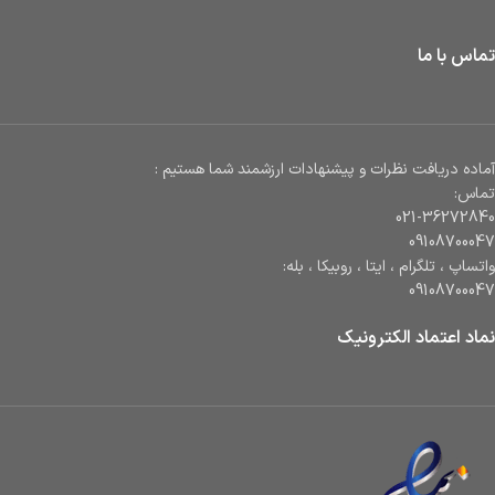
تماس با ما
آماده دریافت نظرات و پیشنهادات ارزشمند شما هستیم :
تماس:
021-36272840
09108700047
واتساپ ، تلگرام ، ایتا ، روبیکا ، بله:
09108700047
نماد اعتماد الکترونیک