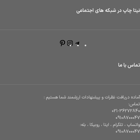
نیتا چاپ در شبکه های اجتماعی
تماس با ما
آماده دریافت نظرات و پیشنهادات ارزشمند شما هستیم :
تماس:
021-36272840
09108700047
واتساپ ، تلگرام ، ایتا ، روبیکا ، بله:
09108700047