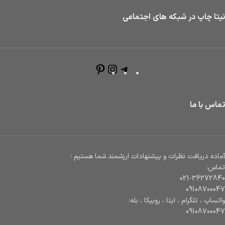
نیتا چاپ در شبکه های اجتماعی
تماس با ما
آماده دریافت نظرات و پیشنهادات ارزشمند شما هستیم :
تماس:
021-36272840
09108700047
واتساپ ، تلگرام ، ایتا ، روبیکا ، بله:
09108700047