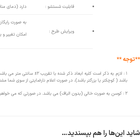
قابلیت شستشو :
دارد (دمای مناسب 20 تا 30 درجه س
به صورت رایگان
Instagram
ویرایش طرح :
امکان تغییر و 
Pinterest
WhatsApp
**توجه **
باشد ( کوچکتر یا بزرگتر باشد)، در صورت اعلام نارضایتی از سوی شما م
۲ : کوسن به صورت خالی (بدون الیاف) می باشد. در صورتی که می خواهید کوسن با الیاف ارسال شود، در توضیحات سفارش بیان نمایید و یا از طریق واتساپ به ما اطلاع دهید.
شاید این‌ها را هم بپسندید…