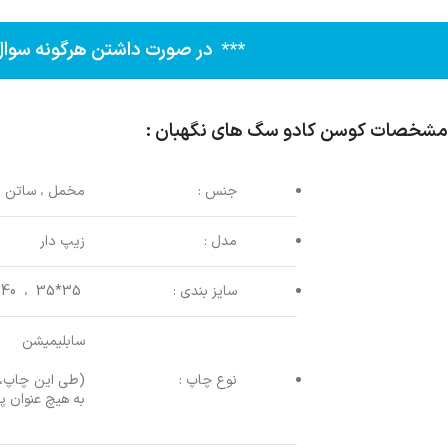
*** در صورت داشتن هرگونه سوال از طریق شماره ۰۹۱۰۸۷۰۰۰۴۷ یا 36272840
مشخصات کوسن کادو سگ های نگهبان :
جنس :
مخمل ، ساتن ( 
مدل :
زیپ دار
سایز بندی :
35*35 ، 40*40 (با تقریب مثبت یا منفی 2 سانتی متر)
سابلیمیشن
نوع چاپ :
(طی این چاپ، ر
به هیچ عنوان پ